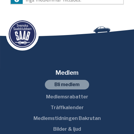
i
s
a
:
Medlem
Bli medlem
Medlemsrabatter
Träffkalender
Medlemstidningen Bakrutan
Bilder & ljud