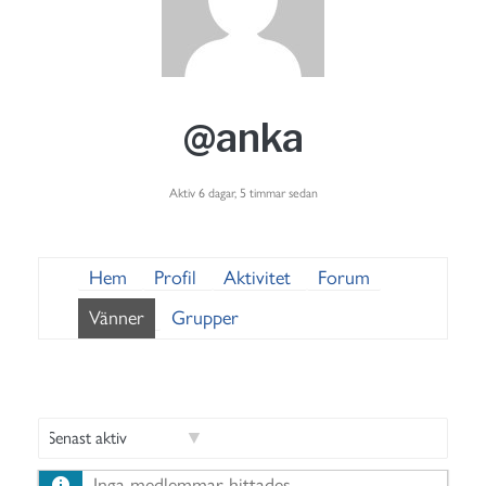
@anka
Aktiv 6 dagar, 5 timmar sedan
Hem
Profil
Aktivitet
Forum
Vänner
Grupper
V
Inga medlemmar hittades.