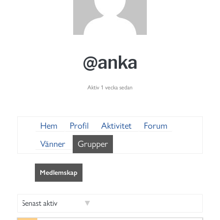
@anka
Aktiv 1 vecka sedan
Hem
Profil
Aktivitet
Forum
Vänner
Grupper
Medlemskap
S