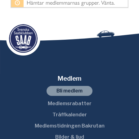
Hämtar medlemmarnas grupper. Vänta.
o
r
t
e
r
a
e
f
t
Medlem
e
r
Bli medlem
:
Medlemsrabatter
Träffkalender
Medlemstidningen Bakrutan
Bilder & ljud