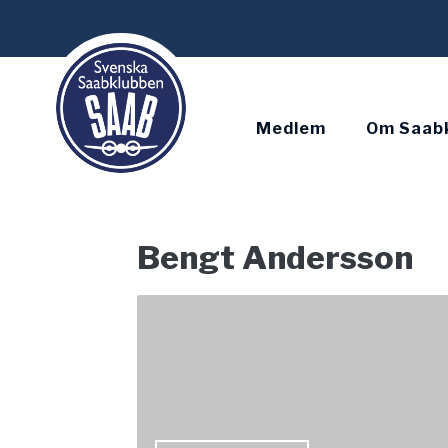
Skip
to
content
Medlem
Om Saab
Bengt Andersson