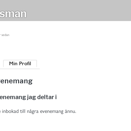
esman
r sedan
Min Profil
venemang
enemang jag deltar i
e inbokad till några evenemang ännu.