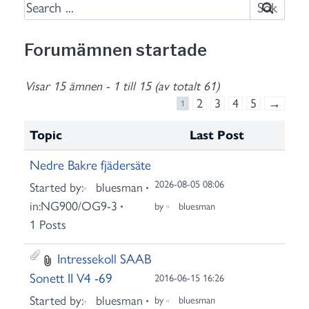
S
e
a
Forumämnen startade
r
c
Visar 15 ämnen - 1 till 15 (av totalt 61)
h
2
3
4
5
→
1
f
o
Topic
Last Post
r
Nedre Bakre fjädersäte
:
2026-08-05 08:06
Started by:
bluesman
in:
NG900/OG9-3
by
bluesman
1 Posts
Intressekoll SAAB
Sonett II V4 -69
2016-06-15 16:26
Started by:
bluesman
by
bluesman