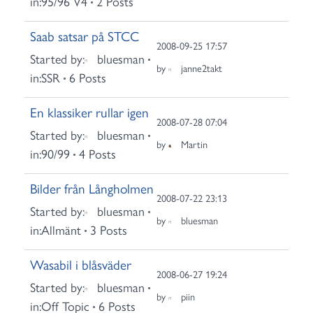
in:
95/96 V4
2 Posts
Saab satsar på STCC
2008-09-25 17:57
Started by:
bluesman
by
janne2takt
in:
SSR
6 Posts
En klassiker rullar igen
2008-07-28 07:04
Started by:
bluesman
by
Martin
in:
90/99
4 Posts
Bilder från Långholmen
2008-07-22 23:13
Started by:
bluesman
by
bluesman
in:
Allmänt
3 Posts
Wasabil i blåsväder
2008-06-27 19:24
Started by:
bluesman
by
piin
in:
Off Topic
6 Posts