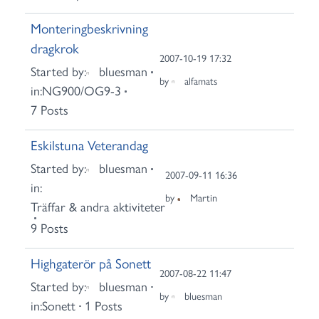
Monteringbeskrivning
dragkrok
2007-10-19 17:32
Started by:
bluesman
by
alfamats
in:
NG900/OG9-3
7 Posts
Eskilstuna Veterandag
Started by:
bluesman
2007-09-11 16:36
in:
by
Martin
Träffar & andra aktiviteter
9 Posts
Highgaterör på Sonett
2007-08-22 11:47
Started by:
bluesman
by
bluesman
in:
Sonett
1 Posts