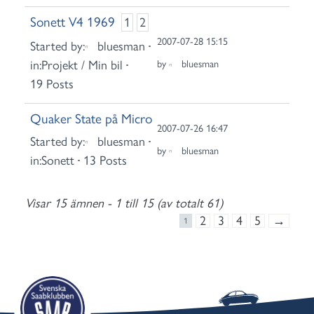
Sonett V4 1969
1
2
2007-07-28 15:15
Started by:
bluesman
in:
Projekt / Min bil
by
bluesman
19 Posts
Quaker State på Micro
2007-07-26 16:47
Started by:
bluesman
by
bluesman
in:
Sonett
13 Posts
Visar 15 ämnen - 1 till 15 (av totalt 61)
2
3
4
5
→
1