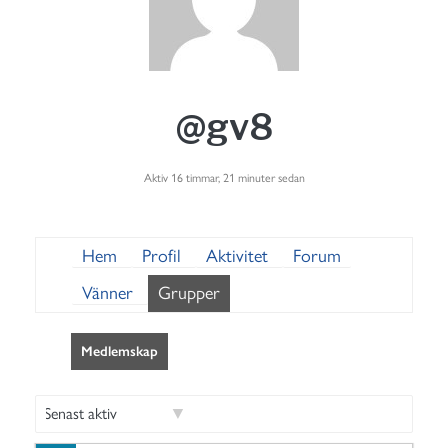
@gv8
Aktiv 16 timmar, 21 minuter sedan
Hem
Profil
Aktivitet
Forum
Vänner
Grupper
Medlemskap
S