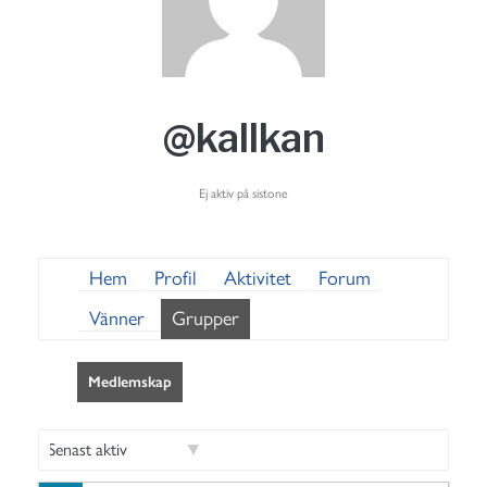
@kallkan
Ej aktiv på sistone
Hem
Profil
Aktivitet
Forum
Vänner
Grupper
Medlemskap
S