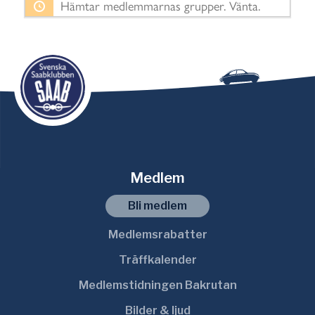
Hämtar medlemmarnas grupper. Vänta.
o
r
t
e
r
a
e
f
t
Medlem
e
r
Bli medlem
:
Medlemsrabatter
Träffkalender
Medlemstidningen Bakrutan
Bilder & ljud