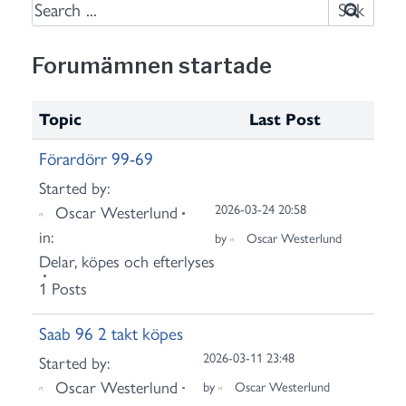
S
e
a
Forumämnen startade
r
c
Topic
Last Post
h
f
Förardörr 99-69
o
Started by:
r
2026-03-24 20:58
Oscar Westerlund
:
in:
by
Oscar Westerlund
Delar, köpes och efterlyses
1 Posts
Saab 96 2 takt köpes
2026-03-11 23:48
Started by:
Oscar Westerlund
by
Oscar Westerlund