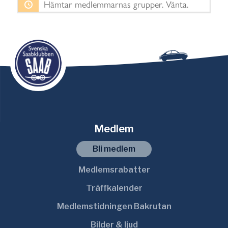
Hämtar medlemmarnas grupper. Vänta.
o
r
t
e
r
a
e
f
t
Medlem
e
r
Bli medlem
:
Medlemsrabatter
Träffkalender
Medlemstidningen Bakrutan
Bilder & ljud