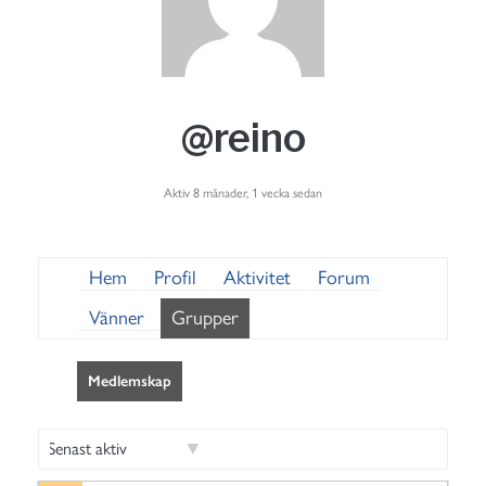
@reino
Aktiv 8 månader, 1 vecka sedan
Hem
Profil
Aktivitet
Forum
Vänner
Grupper
Medlemskap
S