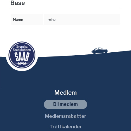
Base
Namn
reino
Medlem
Bli medlem
Medlemsrabatter
Träffkalender