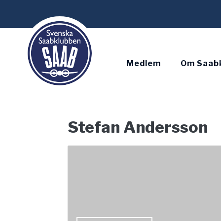
Skip
to
content
Medlem
Om Saab
Stefan Andersson