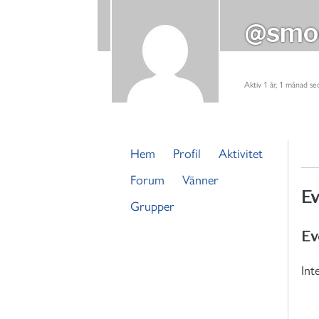
@smo
Aktiv 1 år, 1 månad se
Hem
Profil
Aktivitet
Forum
Vänner
E
Grupper
Ev
Int