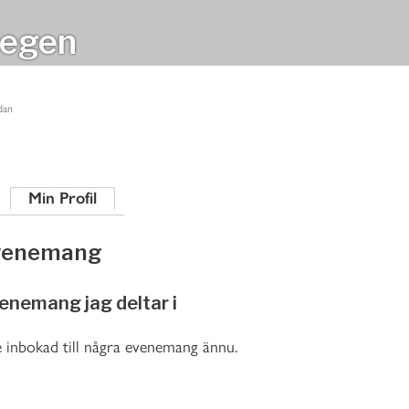
egen
dan
Min Profil
venemang
enemang jag deltar i
e inbokad till några evenemang ännu.