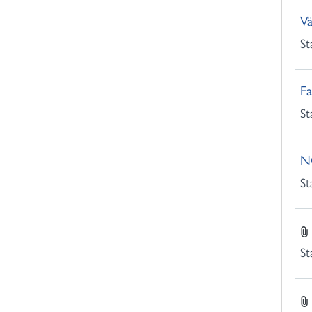
o
V
r
St
:
Fa
St
N
St
St