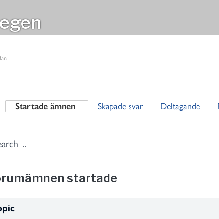
egen
dan
Startade ämnen
Skapade svar
Deltagande
orumämnen startade
opic