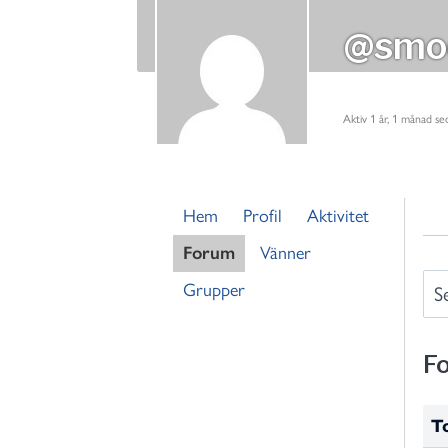
@smo
Aktiv 1 år, 1 månad se
Hem
Profil
Aktivitet
Forum
Vänner
S
Grupper
e
a
F
r
c
h
T
f