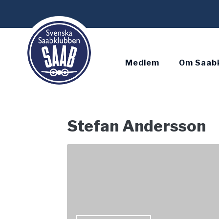
Skip
to
content
Medlem
Om Saab
Stefan Andersson