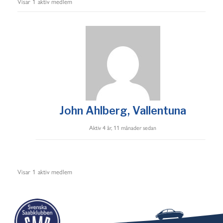
Visar 1 aktiv medlem
i
s
a
:
John Ahlberg, Vallentuna
Aktiv 4 år, 11 månader sedan
Visar 1 aktiv medlem