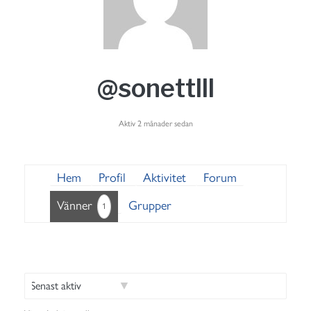
@sonettlll
Aktiv 2 månader sedan
Hem
Profil
Aktivitet
Forum
Vänner
Grupper
1
V