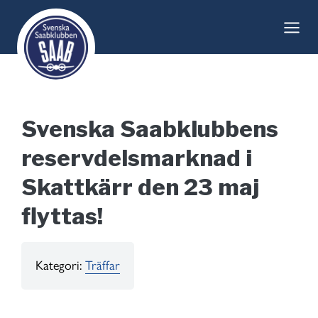
Skip
to
content
Svenska Saabklubbens
reservdelsmarknad i
Skattkärr den 23 maj
flyttas!
Kategori:
Träffar