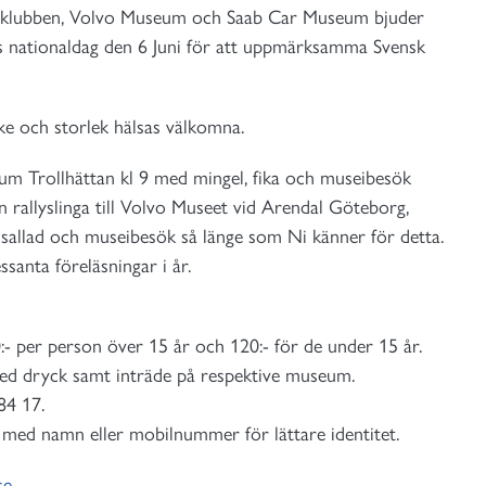
oklubben, Volvo Museum och Saab Car Museum bjuder
iges nationaldag den 6 Juni för att uppmärksamma Svensk
e och storlek hälsas välkomna.
um Trollhättan kl 9 med mingel, fika och museibesök
en rallyslinga till Volvo Museet vid Arendal Göteborg,
chsallad och museibesök så länge som Ni känner för detta.
santa föreläsningar i år.
- per person över 15 år och 120:- för de under 15 år.
med dryck samt inträde på respektive museum.
84 17.
med namn eller mobilnummer för lättare identitet.
se