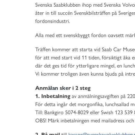
Svenska Saabklubben ihop med Svenska Volv
åter in till succén Svenskbilsträffen på Sver
fordonsindustri.
Alla med ett svenskbyggt fordon oavsett märk
Träffen kommer att starta vid Saab Car Muse
för att med start vid 11 tiden, försiktigt åka 
där det ges tid för ytterligare mingel, en lun
Vi kommer troligen även kunna bjuda på intres
Anmälan sker i 2 steg
1. Inbetalning
av anmälningsavgiften på 220:
För detta ingår det morgonfika, lunchsallad 
Till: Bankgiro 5074-8029 eller Swish 123 539 
OBS! Märk inbetalningen med mailadress och 
2. På mail
till
kassor@svenskavolvoklubben.