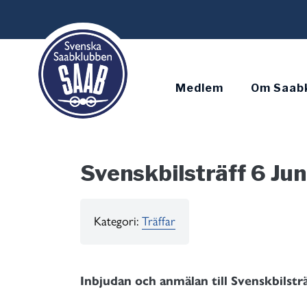
Skip
to
content
Medlem
Om Saab
Svenskbilsträff 6 Ju
Kategori:
Träffar
Inbjudan och anmälan till Svenskbilsträf