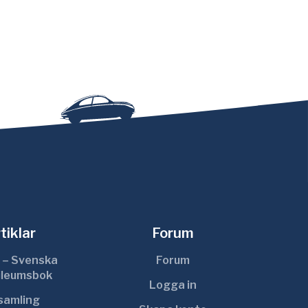
tiklar
Forum
 – Svenska
Forum
ileumsbok
Logga in
ksamling