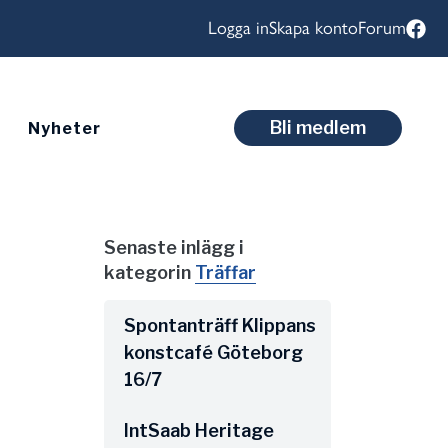
Logga in
Skapa konto
Forum
Bli medlem
Nyheter
Senaste inlägg i
kategorin
Träffar
Spontanträff Klippans
konstcafé Göteborg
16/7
IntSaab Heritage