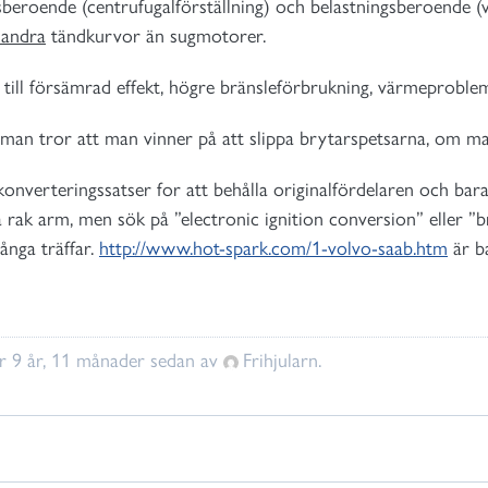
beroende (centrufugalförställning) och belastningsberoende (
 andra
tändkurvor än sugmotorer.
 till försämrad effekt, högre bränsleförbrukning, värmeprobl
man tror att man vinner på att slippa brytarspetsarna, om ma
onverteringssatser for att behålla originalfördelaren och ba
 rak arm, men sök på ”electronic ignition conversion” eller ”br
ånga träffar.
http://www.hot-spark.com/1-volvo-saab.htm
är b
ör 9 år, 11 månader sedan av
Frihjularn
.