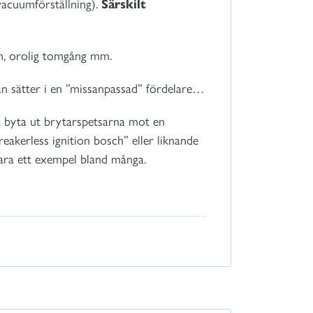
vacuumförställning).
Särskilt
em, orolig tomgång mm.
n sätter i en ”missanpassad” fördelare…
ra byta ut brytarspetsarna mot en
eakerless ignition bosch” eller liknande
ara ett exempel bland många.