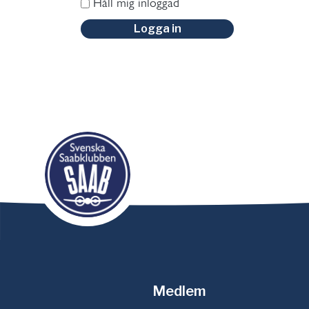
Håll mig inloggad
Logga in
Medlem