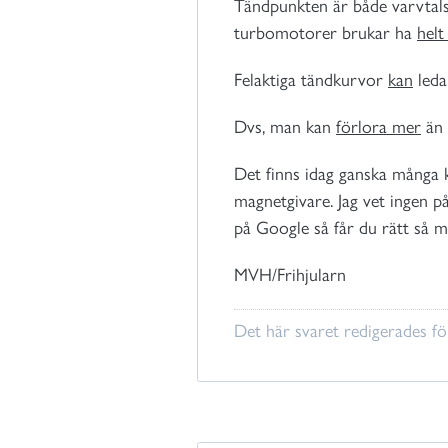
Tändpunkten är både varvtals
turbomotorer brukar ha
helt
Felaktiga tändkurvor
kan
leda
Dvs, man kan
förlora mer
än 
Det finns idag ganska många k
magnetgivare. Jag vet ingen på
på Google så får du rätt så m
MVH/Frihjularn
Det här svaret redigerades f