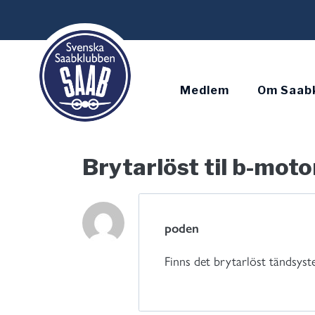
Skip
to
content
Medlem
Om Saab
Brytarlöst til b-moto
poden
Finns det brytarlöst tändsys