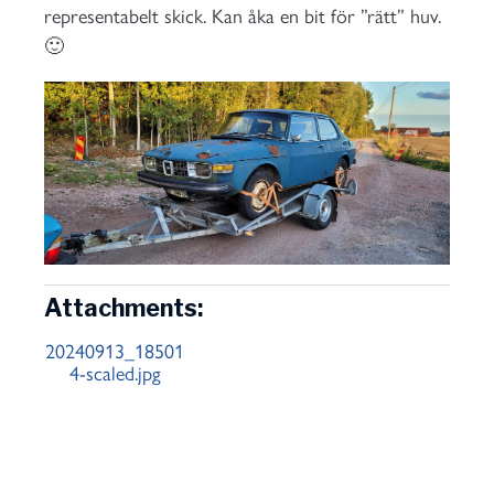
representabelt skick. Kan åka en bit för ”rätt” huv.
🙂
Attachments:
20240913_18501
4-scaled.jpg