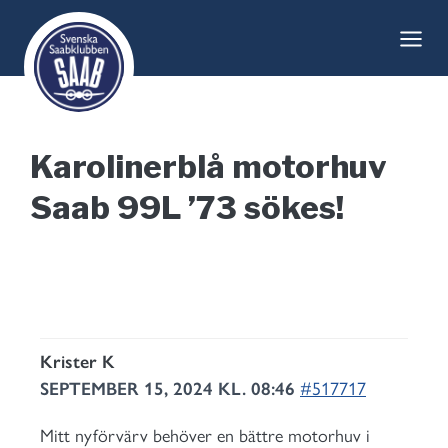
Skip
to
content
Karolinerblå motorhuv
Saab 99L ’73 sökes!
Krister K
SEPTEMBER 15, 2024 KL. 08:46
#517717
Mitt nyförvärv behöver en bättre motorhuv i