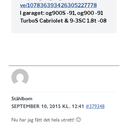
ve/107836393426305227778
I garaget: og900S -91, og900 -91
TurboS Cabriolet & 9-3SC 1.8t -08
Ståhlbom
SEPTEMBER 10, 2015 KL. 12:41
#379348
Nu har jag fått det hela utrett! 🙂