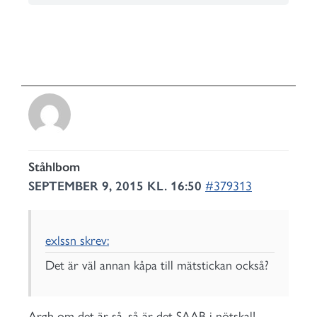
Ståhlbom
SEPTEMBER 9, 2015 KL. 16:50
#379313
exlssn skrev:
Det är väl annan kåpa till mätstickan också?
Argh om det är så, så är det SAAB i nötskal!