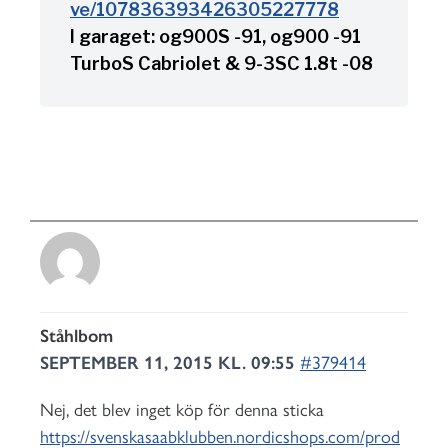
ve/107836393426305227778
I garaget: og900S -91, og900 -91
TurboS Cabriolet & 9-3SC 1.8t -08
Ståhlbom
SEPTEMBER 11, 2015 KL. 09:55
#379414
Nej, det blev inget köp för denna sticka
https://svenskasaabklubben.nordicshops.com/prod