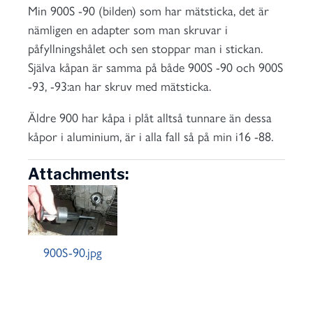
Min 900S -90 (bilden) som har mätsticka, det är
nämligen en adapter som man skruvar i
påfyllningshålet och sen stoppar man i stickan.
Själva kåpan är samma på både 900S -90 och 900S
-93, -93:an har skruv med mätsticka.
Äldre 900 har kåpa i plåt alltså tunnare än dessa
kåpor i aluminium, är i alla fall så på min i16 -88.
Attachments:
900S-90.jpg