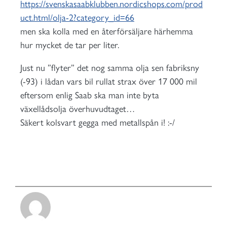
https://svenskasaabklubben.nordicshops.com/prod
uct.html/olja-2?category_id=66
men ska kolla med en återförsäljare härhemma
hur mycket de tar per liter.
Just nu ”flyter” det nog samma olja sen fabriksny
(-93) i lådan vars bil rullat strax över 17 000 mil
eftersom enlig Saab ska man inte byta
växellådsolja överhuvudtaget…
Säkert kolsvart gegga med metallspån i! :-/