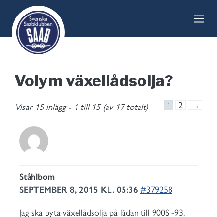
Skip
to
content
Volym växellådsolja?
2
→
Visar 15 inlägg - 1 till 15 (av 17 totalt)
1
Ståhlbom
SEPTEMBER 8, 2015 KL. 05:36
#379258
Jag ska byta växellådsolja på lådan till 900S -93,