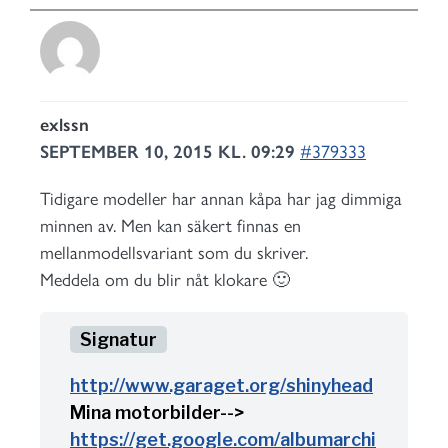
exlssn
SEPTEMBER 10, 2015 KL. 09:29
#379333
Tidigare modeller har annan kåpa har jag dimmiga
minnen av. Men kan säkert finnas en
mellanmodellsvariant som du skriver.
Meddela om du blir nåt klokare 🙂
http://www.garaget.org/shinyhead
Mina motorbilder-->
https://get.google.com/albumarchi