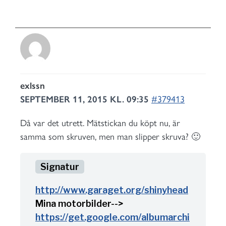
exlssn
SEPTEMBER 11, 2015 KL. 09:35
#379413
Då var det utrett. Mätstickan du köpt nu, är
samma som skruven, men man slipper skruva? 🙂
http://www.garaget.org/shinyhead
Mina motorbilder-->
https://get.google.com/albumarchi