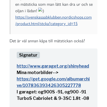
en mätsticka som man lätt kan dra ur och se
oljan i lådan!
https://svenskasaabklubben.nordicshops.com
/product.html/stcka?category_id=15
Det är väl annan kåpa till mätstickan också?
http://www.garaget.org/shinyhead
Mina motorbilder-->
https://get.google.com/albumarchi
ve/107836393426305227778
I garaget: og900S -91, og900 -91
TurboS Cabriolet & 9-3SC 1.8t -08