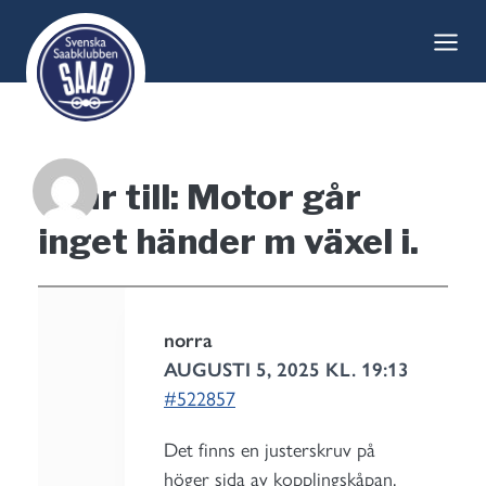
Skip
to
content
Svar till: Motor går
inget händer m växel i.
norra
AUGUSTI 5, 2025 KL. 19:13
#522857
Det finns en justerskruv på
höger sida av kopplingskåpan,