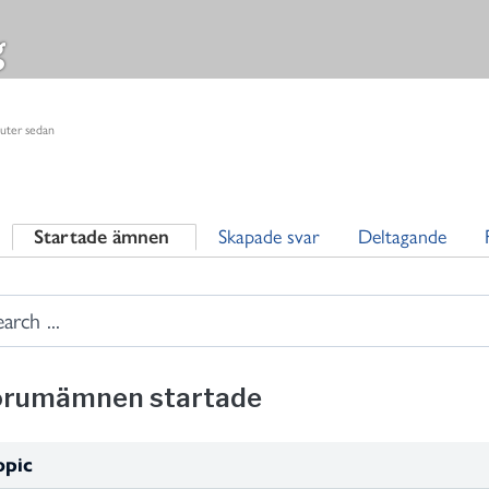
g
nuter sedan
Startade ämnen
Skapade svar
Deltagande
orumämnen startade
opic