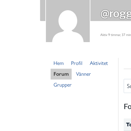
@rog
Aktiv 9 timmar, 37 mi
Hem
Profil
Aktivitet
Forum
Vänner
S
Grupper
e
a
F
r
c
h
T
f