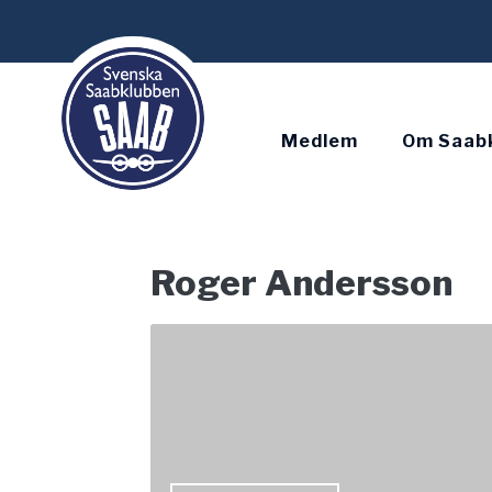
Skip
to
content
Medlem
Om Saab
Roger Andersson