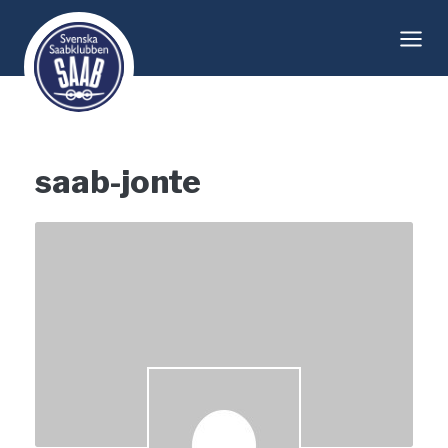
Skip
to
content
saab-jonte