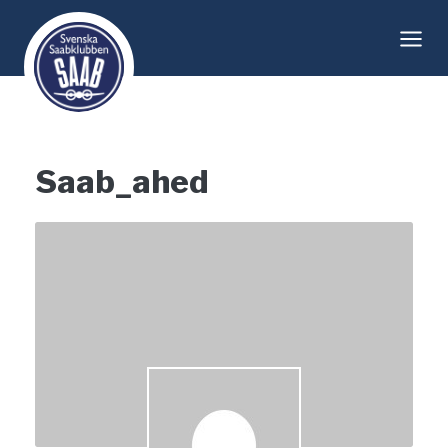
Skip
to
content
Saab_ahed