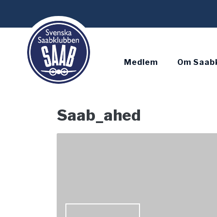
Skip
to
content
Medlem
Om Saab
Saab_ahed