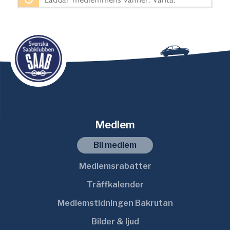
i
s
a
:
Medlem
Bli medlem
Medlemsrabatter
Träffkalender
Medlemstidningen Bakrutan
Bilder & ljud