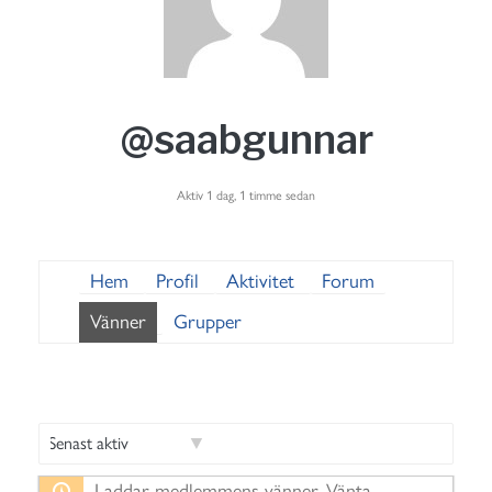
@saabgunnar
Aktiv 1 dag, 1 timme sedan
Hem
Profil
Aktivitet
Forum
Vänner
Grupper
V
Laddar medlemmens vänner. Vänta.