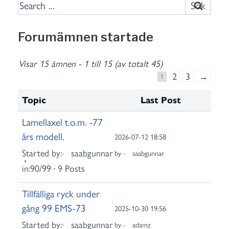
S
e
a
Forumämnen startade
r
c
Visar 15 ämnen - 1 till 15 (av totalt 45)
h
2
3
→
1
f
o
Topic
Last Post
r
Lamellaxel t.o.m. -77
:
års modell.
2026-07-12 18:58
Started by:
saabgunnar
by
saabgunnar
in:
90/99
9 Posts
Tillfälliga ryck under
gång 99 EMS-73
2025-10-30 19:56
Started by:
saabgunnar
by
adamz