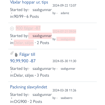
Växlar hoppar ur, tips
2024-09-22 12:07
Started by:
saabgunnar
by
adamz
in:
90/99
6 Posts
900 fälgar -87
2024-07-21 09:04
Started by:
saabgunnar
by
saabgunnar
in:
Delar, säljes
2 Posts
Fälgar till
90,99,900 -87
2024-05-30 11:30
Started by:
saabgunnar
by
saabgunnar
in:
Delar, säljes
3 Posts
Packning slavcylindet
2024-03-28 11:26
Started by:
saabgunnar
by
saabaero
in:
OG900
2 Posts