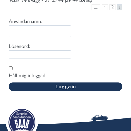
Visar 14 inlägg - 31 till 44 (av 44 totalt)
←
1
2
3
Användarnamn:
Lösenord:
Håll mig inloggad
Logga in