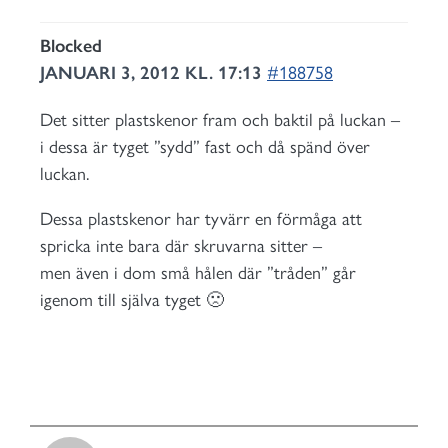
Blocked
JANUARI 3, 2012 KL. 17:13
#188758
Det sitter plastskenor fram och baktil på luckan –
i dessa är tyget ”sydd” fast och då spänd över
luckan.
Dessa plastskenor har tyvärr en förmåga att
spricka inte bara där skruvarna sitter –
men även i dom små hålen där ”tråden” går
igenom till själva tyget 🙁