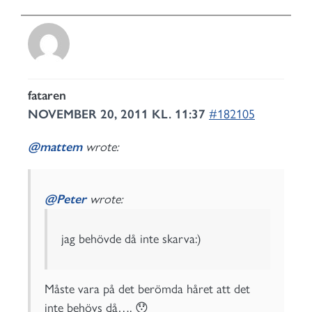
fataren
NOVEMBER 20, 2011 KL. 11:37
#182105
@mattem
wrote:
@Peter
wrote:
jag behövde då inte skarva:)
Måste vara på det berömda håret att det
inte behövs då…. 😯