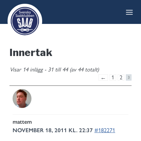
Skip
to
content
Innertak
Visar 14 inlägg - 31 till 44 (av 44 totalt)
←
1
2
3
mattem
NOVEMBER 18, 2011 KL. 22:37
#182271