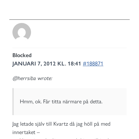
Blocked
JANUARI 7, 2012 KL. 18:41
#188871
@herrsiba wrote:
Hmm, ok. Får titta närmare på detta.
Jag letade själv till Kvartz då jag höll på med
innertaket –