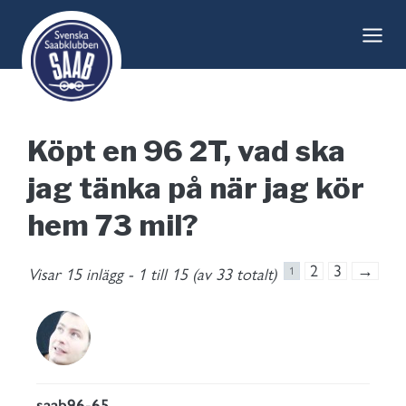
Skip
to
content
Köpt en 96 2T, vad ska
jag tänka på när jag kör
hem 73 mil?
2
3
→
Visar 15 inlägg - 1 till 15 (av 33 totalt)
1
saab96-65