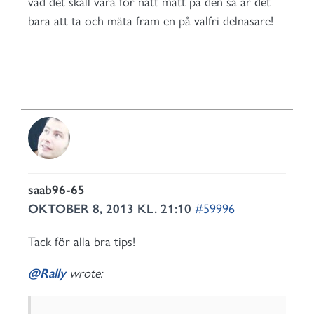
vad det skall vara för nått mått på den så är det
bara att ta och mäta fram en på valfri delnasare!
saab96-65
OKTOBER 8, 2013 KL. 21:10
#59996
Tack för alla bra tips!
@Rally
wrote: