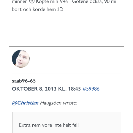
minnen 🙂 Köpte min V4a i Götene också, 90 mil
bort och körde hem :ID
saab96-65
OKTOBER 8, 2013 KL. 18:45
#59986
@Christian
Haugsöen wrote:
Extra rem vore inte helt fel!