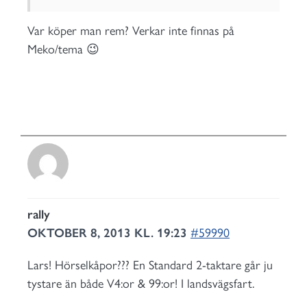
Var köper man rem? Verkar inte finnas på
Meko/tema 😉
rally
OKTOBER 8, 2013 KL. 19:23
#59990
Lars! Hörselkåpor??? En Standard 2-taktare går ju
tystare än både V4:or & 99:or! I landsvägsfart.