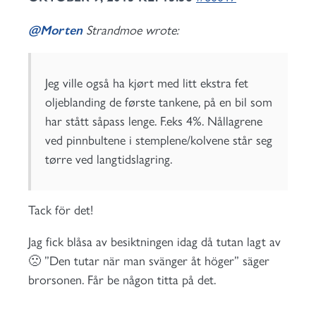
@Morten
Strandmoe wrote:
Jeg ville også ha kjørt med litt ekstra fet
oljeblanding de første tankene, på en bil som
har stått såpass lenge. F.eks 4%. Nållagrene
ved pinnbultene i stemplene/kolvene står seg
tørre ved langtidslagring.
Tack för det!
Jag fick blåsa av besiktningen idag då tutan lagt av
🙁 ”Den tutar när man svänger åt höger” säger
brorsonen. Får be någon titta på det.