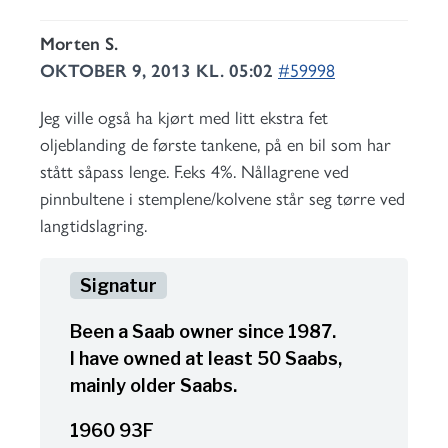
Morten S.
OKTOBER 9, 2013 KL. 05:02
#59998
Jeg ville også ha kjørt med litt ekstra fet
oljeblanding de første tankene, på en bil som har
stått såpass lenge. F.eks 4%. Nållagrene ved
pinnbultene i stemplene/kolvene står seg tørre ved
langtidslagring.
Been a Saab owner since 1987.
I have owned at least 50 Saabs,
mainly older Saabs.
1960 93F