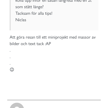
kolla upp inför en sådan långresa med en 2t
som stått länge?
Tacksam för alla tips!
Niclas
Att göra resan till ett miniprojekt med massor av
bilder och text tack :AP
.
.
.
😉