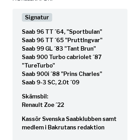
Saab 96 TT ´64, "Sportbulan"
Saab 96 TT ´65 "PruttIngvar"
Saab 99 GL ´83 "Tant Brun"
Saab 900 Turbo cabriolet ´87
"TureTurbo"
Saab 900i ´88 "Prins Charles"
Saab 9-3 SC, 2.0t ´09
Skämsbil:
Renault Zoe ´22
Kassör Svenska Saabklubben samt
medlem i Bakrutans redaktion