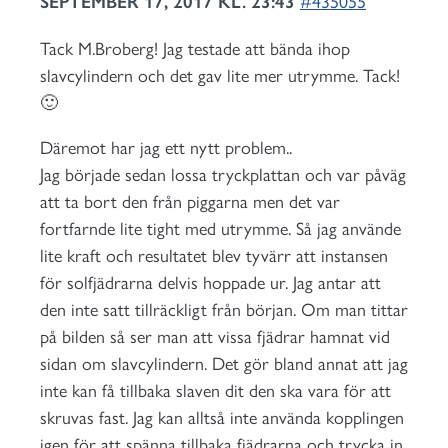
SEPTEMBER 17, 2017 KL. 23:43
#435055
Tack M.Broberg! Jag testade att bända ihop
slavcylindern och det gav lite mer utrymme. Tack!
🙂
Däremot har jag ett nytt problem..
Jag började sedan lossa tryckplattan och var påväg
att ta bort den från piggarna men det var
fortfarnde lite tight med utrymme. Så jag använde
lite kraft och resultatet blev tyvärr att instansen
för solfjädrarna delvis hoppade ur. Jag antar att
den inte satt tillräckligt från början. Om man tittar
på bilden så ser man att vissa fjädrar hamnat vid
sidan om slavcylindern. Det gör bland annat att jag
inte kan få tillbaka slaven dit den ska vara för att
skruvas fast. Jag kan alltså inte använda kopplingen
igen för att spänna tillbaka fjädrarna och trycka in