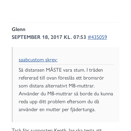
Glenn
SEPTEMBER 18, 2017 KL. 07:53
#435059
saabcustom skrev:
Så distansen MÅSTE vara stum. I tråden
refererad till ovan föreslås ett bromsrör
som distans alternativt M8-muttrar.
Använder du M8-muttrar så borde du kunna
reda upp ditt problem eftersom du då
använder en mutter per fjädertunga.
Tack för supporten Kenth. Jag ska testa att