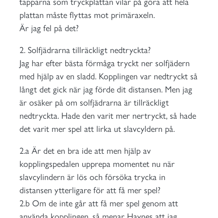
tapparna som tryckplattan vilar på göra att hela
plattan måste flyttas mot primäraxeln.
Är jag fel på det?
2. Solfjädrarna tillräckligt nedtryckta?
Jag har efter bästa förmåga tryckt ner solfjädern
med hjälp av en sladd. Kopplingen var nedtryckt så
långt det gick när jag förde dit distansen. Men jag
är osäker på om solfjädrarna är tillräckligt
nedtryckta. Hade den varit mer nertryckt, så hade
det varit mer spel att lirka ut slavcyldern på.
2.a Är det en bra ide att men hjälp av
kopplingspedalen upprepa momentet nu när
slavcylindern är lös och försöka trycka in
distansen ytterligare för att få mer spel?
2.b Om de inte går att få mer spel genom att
använda kopplingen, så menar Haynes att jag