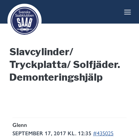
Skip
to
content
Slavcylinder/
Tryckplatta/ Solfjäder.
Demonteringshjälp
Glenn
SEPTEMBER 17, 2017 KL. 12:35
#435025