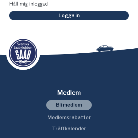
Håll mig inloggad
Logga in
Medlem
Bli medlem
Medlemsrabatter
Träffkalender