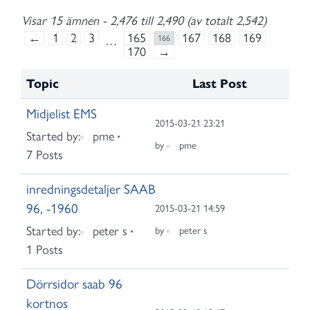
Visar 15 ämnen - 2,476 till 2,490 (av totalt 2,542)
←
1
2
3
165
167
168
169
…
166
170
→
Topic
Last Post
Midjelist EMS
2015-03-21 23:21
Started by:
pme
by
pme
7 Posts
inredningsdetaljer SAAB
96, -1960
2015-03-21 14:59
Started by:
peter s
by
peter s
1 Posts
Dörrsidor saab 96
kortnos