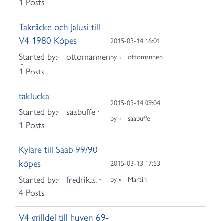
1 Posts
Takräcke och Jalusi till
V4 1980 Köpes
2015-03-14 16:01
Started by:
ottomannen
by
ottomannen
1 Posts
taklucka
2015-03-14 09:04
Started by:
saabuffe
by
saabuffe
1 Posts
Kylare till Saab 99/90
köpes
2015-03-13 17:53
Started by:
fredrik.a.
by
Martin
4 Posts
V4 grilldel till huven 69-