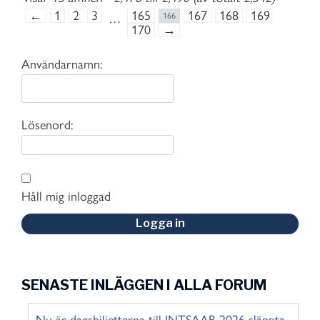
←
1
2
3
165
167
168
169
…
166
170
→
Användarnamn:
Lösenord:
Håll mig inloggad
Logga in
SENASTE INLÄGGEN I ALLA FORUM