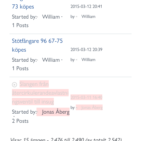
73 köpes
2015-03-12 20:41
Started by:
William
by
William
1 Posts
Stötfångare 96 67-75
köpes
2015-03-12 20:39
Started by:
William
by
William
1 Posts
Slangen från
återcirkulerandeavlastni
2015-03-11 16:40
ngsventil till insug
by
Jonas Åberg
Started by:
Jonas Åberg
2 Posts
Visar 15 ämnen - 2,476 till 2,490 (av totalt 2,542)