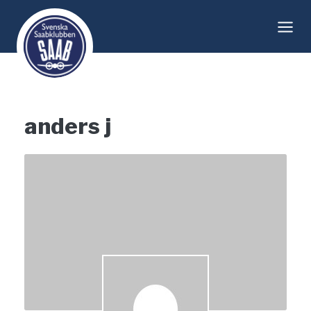
Skip
to
content
anders j