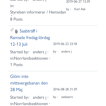
2019-06-27 13:39
in:
by
Karl Ask
Styrelsen informerar / Hemsidan
8 Posts
Saabträff i
Ramsele fredag-lördag
12-13 Juli
2019-06-23 23:18
Started by:
anders j
by
anders j
in:
Norrlandssektionen
1 Posts
Glöm inte
mittsvergebanan den
28 Maj
2016-08-28 21:39
Started by:
anders j
by
saabaero
in:
Norrlandssektionen