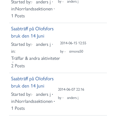
Started by:
anders j
by
anders j
in:
Norrlandssektionen
1 Posts
Saabträff på Olofsfors
bruk den 14 Juni
2014-06-15 12:55
Started by:
anders j
in:
by
simona50
Träffar & andra aktiviteter
2 Posts
Saabträff på Olofsfors
bruk den 14 Juni
2014-06-07 22:16
Started by:
anders j
by
anders j
in:
Norrlandssektionen
1 Posts