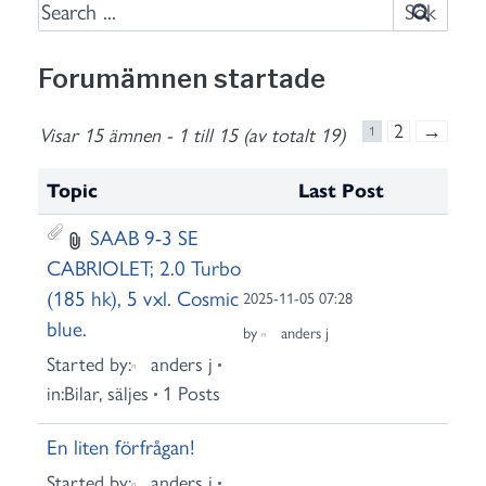
S
e
a
Forumämnen startade
r
c
2
→
Visar 15 ämnen - 1 till 15 (av totalt 19)
1
h
f
Topic
Last Post
o
SAAB 9-3 SE
r
CABRIOLET; 2.0 Turbo
:
(185 hk), 5 vxl. Cosmic
2025-11-05 07:28
blue.
by
anders j
Started by:
anders j
in:
Bilar, säljes
1 Posts
En liten förfrågan!
Started by:
anders j