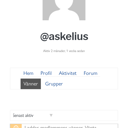
@askelius
Aktiv 2 månader, 1 vecka sedan
Hem
Profil
Aktivitet
Forum
Vänner
Grupper
V
Laddar medlemmens vänner. Vänta.