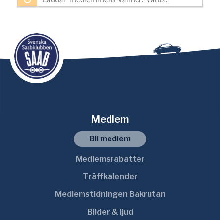
i
s
a
:
Medlem
Bli medlem
Medlemsrabatter
Träffkalender
Medlemstidningen Bakrutan
Bilder & ljud