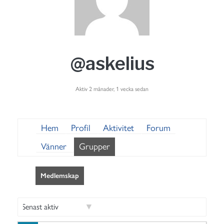
@askelius
Aktiv 2 månader, 1 vecka sedan
Hem
Profil
Aktivitet
Forum
Vänner
Grupper
Medlemskap
S