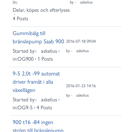
in:
by
askelius
Delar, köpes och efterlyses
4 Posts
Gummibälg till
bränslepump Saab 900
2016-07-18 09:04
Started by:
askelius
by
askelius
in:
OG900
1 Posts
9-5 2,0t -99 automat
driver framåt i alla
2016-01-23 14:16
växellägen
by
askelius
Started by:
askelius
in:
OG9-5
4 Posts
900 t16 -84 ingen
ström till bränslepump