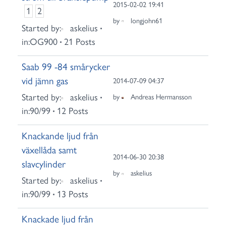
2015-02-02 19:41
1
2
by
longjohn61
Started by:
askelius
in:
OG900
21 Posts
Saab 99 -84 smårycker
vid jämn gas
2014-07-09 04:37
Started by:
askelius
by
Andreas Hermansson
in:
90/99
12 Posts
Knackande ljud från
växellåda samt
2014-06-30 20:38
slavcylinder
by
askelius
Started by:
askelius
in:
90/99
13 Posts
Knackade ljud från