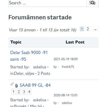
S
e
a
Forumämnen startade
r
c
2
→
Visar 15 ämnen - 1 till 15 (av totalt 16)
1
h
f
Topic
Last Post
o
Delar Saab 9000 -91
r
samt -95
:
2021-05-19 18:09
Started by:
askelius
by
fredrik75
in:
Delar, säljes
2 Posts
SAAB 99 GL -84
1
2
3
4
2020-08-14 15:01
Started by:
askelius
by
askelius
in:
Projekt / Min bil