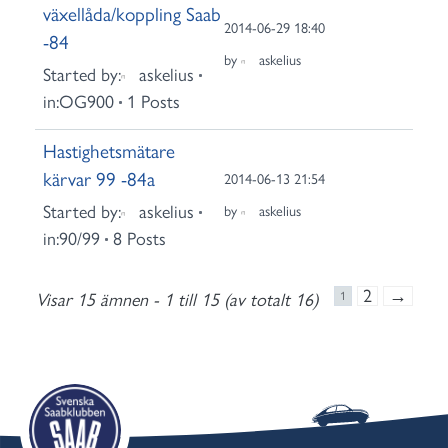
växellåda/koppling Saab
2014-06-29 18:40
-84
by
askelius
Started by:
askelius
in:
OG900
1 Posts
Hastighetsmätare
kärvar 99 -84a
2014-06-13 21:54
Started by:
askelius
by
askelius
in:
90/99
8 Posts
2
→
Visar 15 ämnen - 1 till 15 (av totalt 16)
1