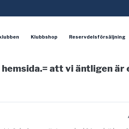
klubben
Klubbshop
Reservdelsförsäljning
emsida.= att vi äntligen är e