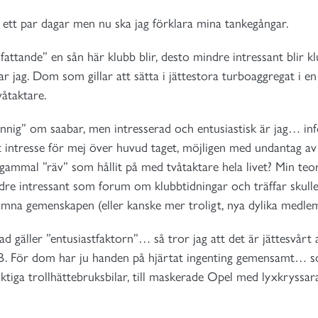
 ett par dagar men nu ska jag förklara mina tankegångar.
fattande” en sån här klubb blir, desto mindre intressant blir k
g. Dom som gillar att sätta i jättestora turboaggregat i en
våtaktare.
kunnig” om saabar, men intresserad och entusiastisk är jag… i
et intresse för mej över huvud taget, möjligen med undantag a
 gammal ”räv” som hållit på med tvåtaktare hela livet? Min teo
ndre intressant som forum om klubbtidningar och träffar skulle
 lämna gemenskapen (eller kanske mer troligt, nya dylika medl
 gäller ”entusiastfaktorn”… så tror jag att det är jättesvårt a
För dom har ju handen på hjärtat ingenting gemensamt… som 
iktiga trollhättebruksbilar, till maskerade Opel med lyxkryssar