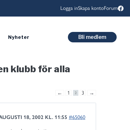
Logga in
Skapa konto
Forum
Bli medlem
Nyheter
n klubb för alla
←
1
3
→
2
AUGUSTI 18, 2002 KL. 11:55
#65060