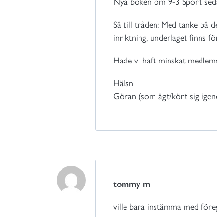
Nya boken om 9-3 Sport sed
Så till tråden: Med tanke på d
inriktning, underlaget finns f
Hade vi haft minskat medlems
Hälsn
Göran (som ägt/kört sig igen
tommy m
ville bara instämma med föreg