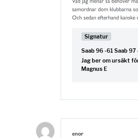
Vad jag menar så behöver man
samordnar dom klubbarna som 
Och sedan efterhand kanske
Saab 96 -61 Saab 97
Jag ber om ursäkt för
Magnus E
enor