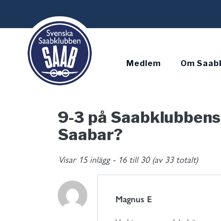
Skip
to
content
Medlem
Om Saab
9-3 på Saabklubbens h
Saabar?
Visar 15 inlägg - 16 till 30 (av 33 totalt)
Magnus E