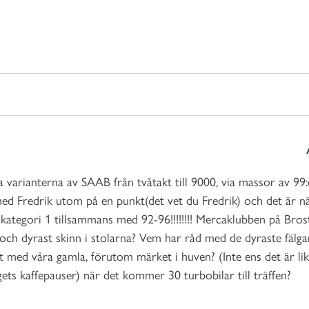
esta varianterna av SAAB från tvåtakt till 9000, via massor av 
med Fredrik utom på en punkt(det vet du Fredrik) och det är n
 i kategori 1 tillsammans med 92-96!!!!!!!! Mercaklubben på Bro
 och dyrast skinn i stolarna? Vem har råd med de dyraste fälg
med våra gamla, förutom märket i huven? (Inte ens det är lika 
ts kaffepauser) när det kommer 30 turbobilar till träffen?