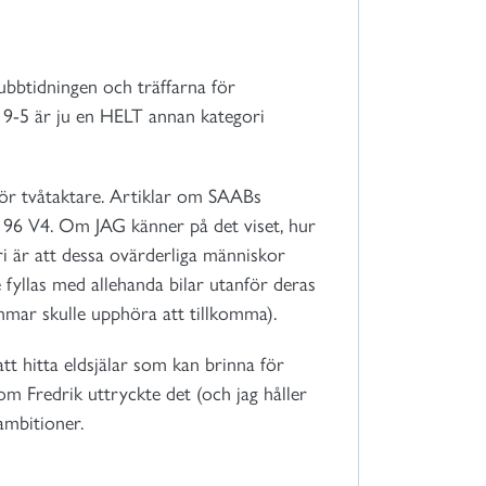
lubbtidningen och träffarna för
 9-5 är ju en HELT annan kategori
nför tvåtaktare. Artiklar om SAABs
v 96 V4. Om JAG känner på det viset, hur
ri är att dessa ovärderliga människor
 fyllas med allehanda bilar utanför deras
emmar skulle upphöra att tillkomma).
tt hitta eldsjälar som kan brinna för
Fredrik uttryckte det (och jag håller
ambitioner.