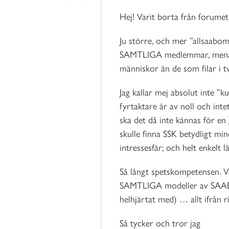
Hej! Varit borta från forumet
Ju större, och mer ”allsaabom
SAMTLIGA medlemmar, menar ja
människor än de som filar i t
Jag kallar mej absolut inte ”
fyrtaktare är av noll och int
ska det då inte kännas för en
skulle finna SSK betydligt mi
intressesfär; och helt enkelt
Så långt spetskompetensen. Vad
SAMTLIGA modeller av SAAB. 
helhjärtat med) … allt ifrån r
Så tycker och tror jag