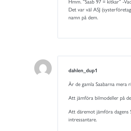
Hmm. ”Saab 97 = kitkar” -Vad 
Det var väl ASJ (systerföreta
namn på dem.
dahlen_dup1
Är de gamla Saabarna mera ri
Att jämföra bilmodeller på det
Att däremot jämföra dagens 
intressantare.