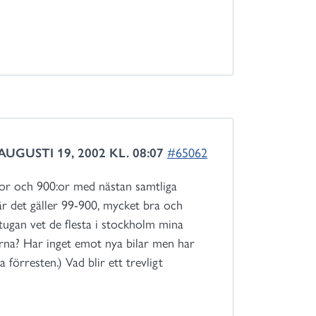
AUGUSTI 19, 2002 KL. 08:07
#65062
99:or och 900:or med nästan samtliga
är det gäller 99-900, mycket bra och
stugan vet de flesta i stockholm mina
arna? Har inget emot nya bilar men har
förresten.) Vad blir ett trevligt