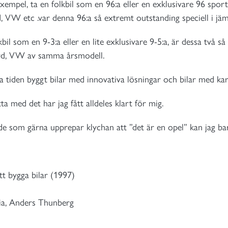
exempel, ta en folkbil som en 96:a eller en exklusivare 96 s
, VW etc .var denna 96:a så extremt outstanding speciell i jäm
kbil som en 9-3:a eller en lite exklusivare 9-5:a, är dessa två s
rd, VW av samma årsmodell.
la tiden byggt bilar med innovativa lösningar och bilar med kar
 med det har jag fått alldeles klart för mig.
de som gärna upprepar klychan att ”det är en opel” kan jag bar
t bygga bilar (1997)
ria, Anders Thunberg