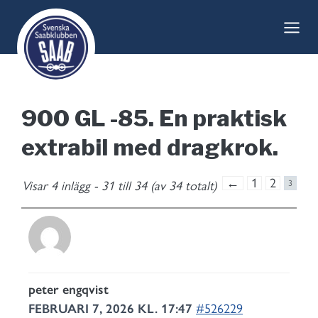
Skip
to
content
900 GL -85. En praktisk
extrabil med dragkrok.
←
1
2
Visar 4 inlägg - 31 till 34 (av 34 totalt)
3
peter engqvist
FEBRUARI 7, 2026 KL. 17:47
#526229