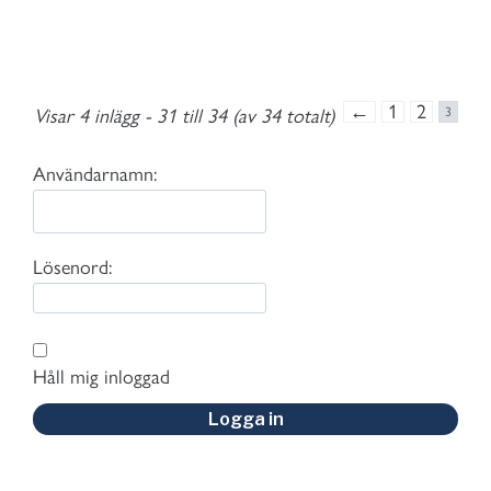
←
1
2
Visar 4 inlägg - 31 till 34 (av 34 totalt)
3
Användarnamn:
Lösenord:
Håll mig inloggad
Logga in