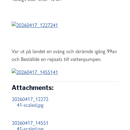
Var ut på landet en sväng och skrämde igång 99an
och Beställde en repsats till vattenpumpen.
Attachments:
20260417_12272
41-scaled.jpg
20260417_14551
41-scaled.jpg