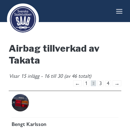
Skip
to
content
Airbag tillverkad av
Takata
Visar 15 inlägg - 16 till 30 (av 46 totalt)
←
1
3
4
→
2
Bengt Karlsson