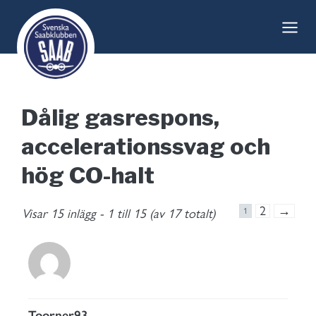
Skip
to
content
Dålig gasrespons,
accelerationssvag och
hög CO-halt
2
→
Visar 15 inlägg - 1 till 15 (av 17 totalt)
1
Toorner93