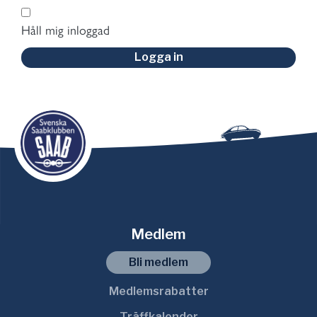
Håll mig inloggad
Logga in
Medlem
Bli medlem
Medlemsrabatter
Träffkalender