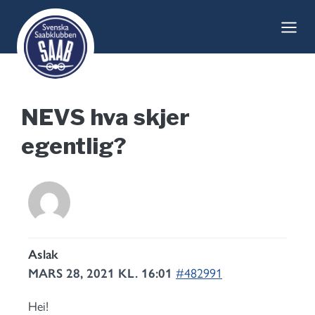
Skip
to
content
NEVS hva skjer
egentlig?
Aslak
MARS 28, 2021 KL. 16:01
#482991
Hei!