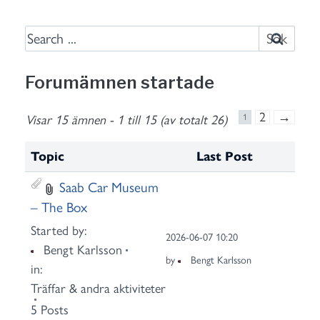
S
e
a
Forumämnen startade
r
c
2
→
Visar 15 ämnen - 1 till 15 (av totalt 26)
1
h
f
Topic
Last Post
o
Saab Car Museum
r
– The Box
:
Started by:
2026-06-07 10:20
Bengt Karlsson
by
Bengt Karlsson
in:
Träffar & andra aktiviteter
5 Posts