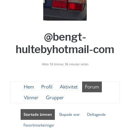
@bengt-
hultebyhotmail-com
Aktiv 16 timmar, 36 minuter sedan
Hem
Profil
Aktivitet
Forum
Vänner
Grupper
Startade ämnen
Skapade svar
Deltagande
Favoritmarkeringar