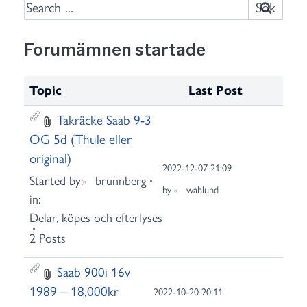
S
e
a
Forumämnen startade
r
c
Topic
Last Post
h
f
Takräcke Saab 9-3
o
OG 5d (Thule eller
r
original)
2022-12-07 21:09
:
Started by:
brunnberg
by
wahlund
in:
Delar, köpes och efterlyses
2 Posts
Saab 900i 16v
1989 – 18,000kr
2022-10-20 20:11