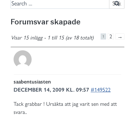
S
e
a
Forumsvar skapade
r
c
2
→
Visar 15 inlägg - 1 till 15 (av 18 totalt)
1
h
f
o
r
:
saabentusiasten
DECEMBER 14, 2009 KL. 09:57
#149522
Tack grabbar ! Ursäkta att jag varit sen med att
svara..