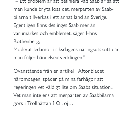
”– Ett problem är att definiera vad Saab är så att
man kunde bryta loss det, merparten av Saab-
bilarna tillverkas i ett annat land än Sverige.
Egentligen finns det inget Saab mer än
varumärket och emblemet, säger Hans
Rothenberg,
Moderat ledamot i riksdagens näringsutskott där
man följer händelseutvecklingen.”
Ovanstående från en artikel i Aftonbladet
häromdagen, späder på mina farhågor att
regeringen vet väldigt lite om Saabs situation..
Vet man inte ens att merparten av Saabbilarna
görs i Trollhättan ? Oj, oj…