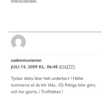
folkracedöden.
saabentusiasten
JULI 14, 2009 KL. 06:48
#142771
Tycker detta låter helt underbart ! Håller
tummarna så de blir blåa.. :O) Riktiga bilar görs,
och har gjorts, i Trollhättan !