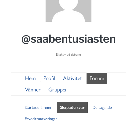
@saabentusiasten
Ej aktiv på sistone
Hem
Profil
Aktivitet
Forum
Vänner
Grupper
Startade ämnen
Skapade svar
Deltagande
Favoritmarkeringar