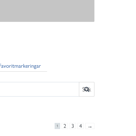
Favoritmarkeringar
2
3
4
→
1