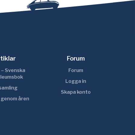
tiklar
Forum
 – Svenska
Forum
ileumsbok
Logga in
ksamling
Skapa konto
r genom åren