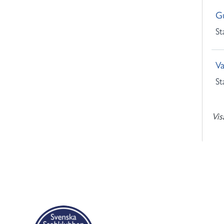
Gu
St
Va
St
Vis