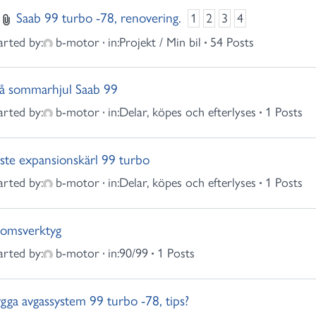
Saab 99 turbo -78, renovering.
1
2
3
4
arted by:
b-motor
in:
Projekt / Min bil
54 Posts
å sommarhjul Saab 99
arted by:
b-motor
in:
Delar, köpes och efterlyses
1 Posts
ste expansionskärl 99 turbo
arted by:
b-motor
in:
Delar, köpes och efterlyses
1 Posts
omsverktyg
arted by:
b-motor
in:
90/99
1 Posts
gga avgassystem 99 turbo -78, tips?