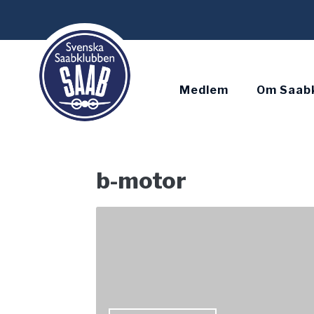
Skip
to
content
Medlem
Om Saab
b-motor