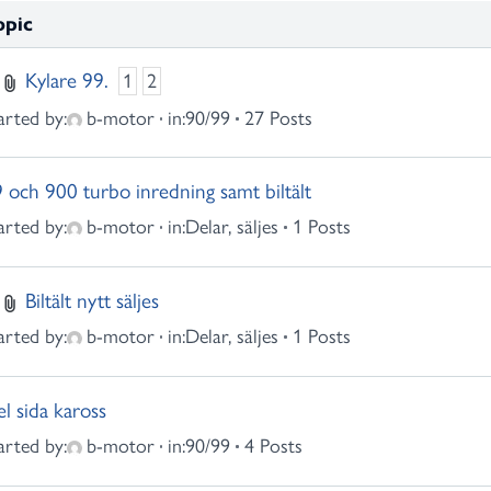
opic
Kylare 99.
1
2
arted by:
b-motor
in:
90/99
27 Posts
 och 900 turbo inredning samt biltält
arted by:
b-motor
in:
Delar, säljes
1 Posts
Biltält nytt säljes
arted by:
b-motor
in:
Delar, säljes
1 Posts
l sida kaross
arted by:
b-motor
in:
90/99
4 Posts