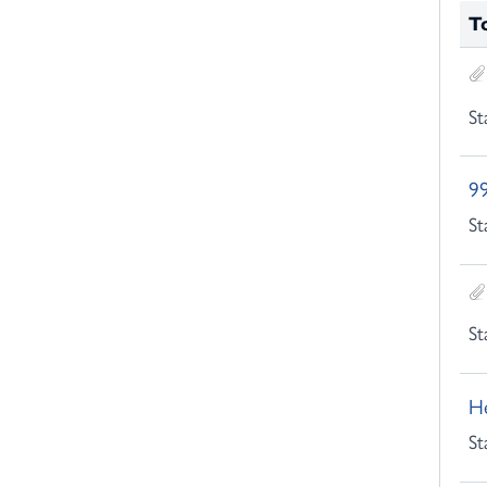
T
o
r
:
St
99
St
St
He
St