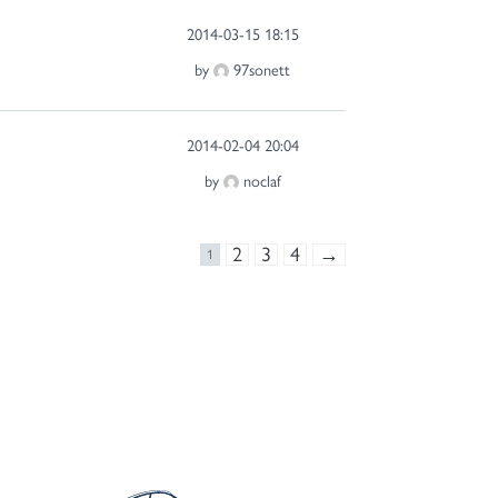
2014-03-15 18:15
by
97sonett
2014-02-04 20:04
by
noclaf
2
3
4
→
1