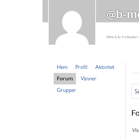
@b-mo
Aktiv 6 år, 4 månader
Hem
Profil
Aktivitet
Forum
Vänner
S
Grupper
e
a
F
r
c
h
Vis
f