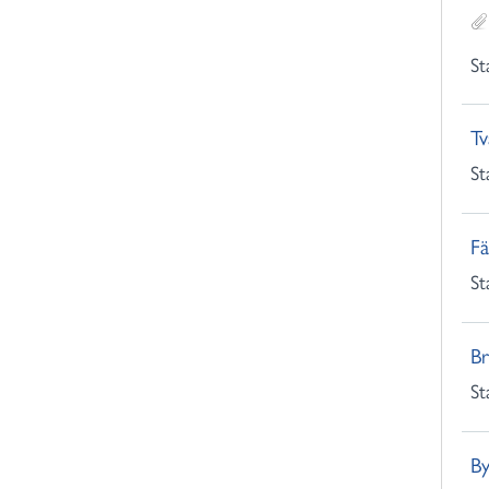
St
Tv
St
Fä
St
Br
St
By