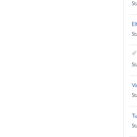
St
El
St
St
Vi
St
Tu
St