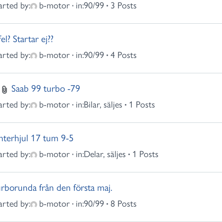
arted by:
b-motor
in:
90/99
3 Posts
fel? Startar ej??
arted by:
b-motor
in:
90/99
4 Posts
Saab 99 turbo -79
arted by:
b-motor
in:
Bilar, säljes
1 Posts
nterhjul 17 tum 9-5
arted by:
b-motor
in:
Delar, säljes
1 Posts
rborunda från den första maj.
arted by:
b-motor
in:
90/99
8 Posts