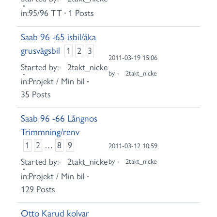
in:
95/96 TT
1 Posts
Saab 96 -65 isbil/åka
grusvägsbil
1
2
3
2011-03-19 15:06
Started by:
2takt_nicke
by
2takt_nicke
in:
Projekt / Min bil
35 Posts
Saab 96 -66 Långnos
Trimmning/renv
1
2
…
8
9
2011-03-12 10:59
Started by:
2takt_nicke
by
2takt_nicke
in:
Projekt / Min bil
129 Posts
Otto Karud kolvar