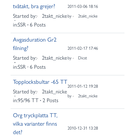
tvåtakt, bra grejer?
2011-03-06 18:16
Started by:
2takt_nicke
by
2takt_nicke
in:
SSR
6 Posts
Avgasduration Gr2
filning?
2011-02-17 17:46
Started by:
2takt_nicke
by
Dicst
in:
SSR
6 Posts
Topplocksbultar -65 TT
2011-01-12 19:28
Started by:
2takt_nicke
by
2takt_nicke
in:
95/96 TT
2 Posts
Org tryckplatta TT,
vilka varianter finns
2010-12-31 13:28
det?