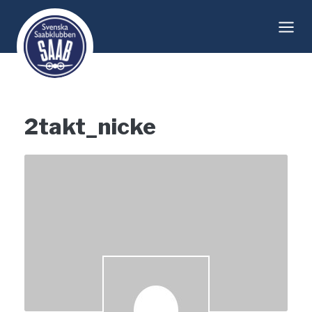
Skip
to
content
2takt_nicke