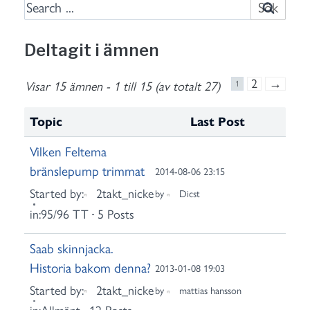
S
e
a
Deltagit i ämnen
r
c
2
→
Visar 15 ämnen - 1 till 15 (av totalt 27)
1
h
f
Topic
Last Post
o
Vilken Feltema
r
bränslepump trimmat
:
2014-08-06 23:15
Started by:
2takt_nicke
by
Dicst
in:
95/96 TT
5 Posts
Saab skinnjacka.
Historia bakom denna?
2013-01-08 19:03
Started by:
2takt_nicke
by
mattias hansson