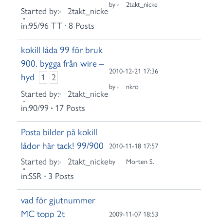
by
2takt_nicke
Started by:
2takt_nicke
in:
95/96 TT
8 Posts
kokill låda 99 för bruk
900. bygga från wire –
2010-12-21 17:36
hyd
1
2
by
nkro
Started by:
2takt_nicke
in:
90/99
17 Posts
Posta bilder på kokill
lådor här tack! 99/900
2010-11-18 17:57
Started by:
2takt_nicke
by
Morten S.
in:
SSR
3 Posts
vad för gjutnummer
MC topp 2t
2009-11-07 18:53