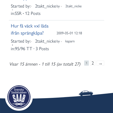
Started by:
2takt_nicke
by
2takt_nicke
in:
SSR
12 Posts
Hur få väck vxl låda
ifrån sprängkåpa?
2009-05-01 12:18
Started by:
2takt_nicke
by
kaparn
in:
95/96 TT
3 Posts
2
→
Visar 15 ämnen - 1 till 15 (av totalt 27)
1