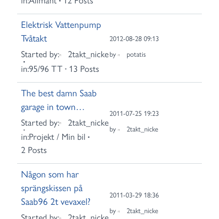
in:
Allmänt
12 Posts
Elektrisk Vattenpump
Tvåtakt
2012-08-28 09:13
Started by:
2takt_nicke
by
potatis
in:
95/96 TT
13 Posts
The best damn Saab
garage in town…
2011-07-25 19:23
Started by:
2takt_nicke
by
2takt_nicke
in:
Projekt / Min bil
2 Posts
Någon som har
sprängskissen på
2011-03-29 18:36
Saab96 2t vevaxel?
by
2takt_nicke
Started by:
2takt_nicke