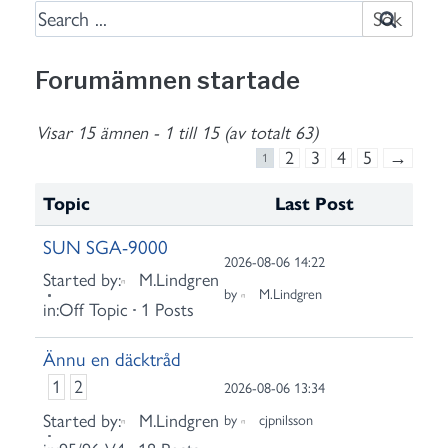
S
e
a
Forumämnen startade
r
c
Visar 15 ämnen - 1 till 15 (av totalt 63)
h
2
3
4
5
→
1
f
o
Topic
Last Post
r
SUN SGA-9000
:
2026-08-06 14:22
Started by:
M.Lindgren
by
M.Lindgren
in:
Off Topic
1 Posts
Ännu en däcktråd
1
2
2026-08-06 13:34
Started by:
M.Lindgren
by
cjpnilsson