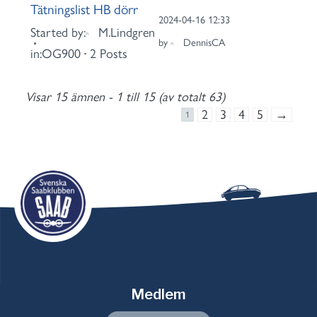
Tätningslist HB dörr
2024-04-16 12:33
Started by:
M.Lindgren
by
DennisCA
in:
OG900
2 Posts
Visar 15 ämnen - 1 till 15 (av totalt 63)
2
3
4
5
→
1
Medlem