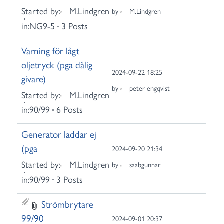
Started by:
M.Lindgren
by
M.Lindgren
in:
NG9-5
3 Posts
Varning för lågt
oljetryck (pga dålig
2024-09-22 18:25
givare)
by
peter engqvist
Started by:
M.Lindgren
in:
90/99
6 Posts
Generator laddar ej
(pga
2024-09-20 21:34
Started by:
M.Lindgren
by
saabgunnar
in:
90/99
3 Posts
Strömbrytare
99/90
2024-09-01 20:37