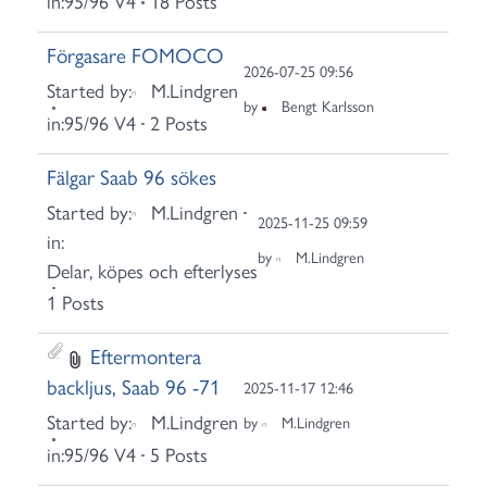
in:
95/96 V4
18 Posts
Förgasare FOMOCO
2026-07-25 09:56
Started by:
M.Lindgren
by
Bengt Karlsson
in:
95/96 V4
2 Posts
Fälgar Saab 96 sökes
Started by:
M.Lindgren
2025-11-25 09:59
in:
by
M.Lindgren
Delar, köpes och efterlyses
1 Posts
Eftermontera
backljus, Saab 96 -71
2025-11-17 12:46
Started by:
M.Lindgren
by
M.Lindgren
in:
95/96 V4
5 Posts