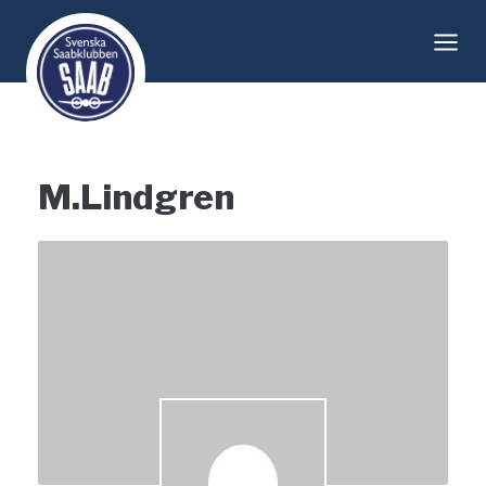
Skip
to
content
M.Lindgren