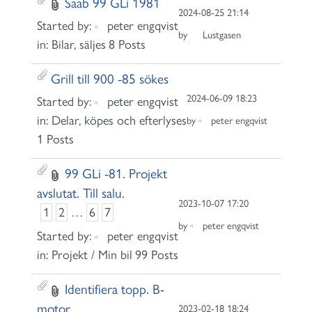
Saab 99 GLi 1981
2024-08-25 21:14
Started by:
peter engqvist
by
Lustgasen
in:
Bilar, säljes
8 Posts
Grill till 900 -85 sökes
2024-06-09 18:23
Started by:
peter engqvist
in:
Delar, köpes och efterlyses
by
peter engqvist
1 Posts
99 GLi -81. Projekt
avslutat. Till salu.
2023-10-07 17:20
1
2
…
6
7
by
peter engqvist
Started by:
peter engqvist
in:
Projekt / Min bil
99 Posts
Identifiera topp. B-
motor
2023-02-18 18:24