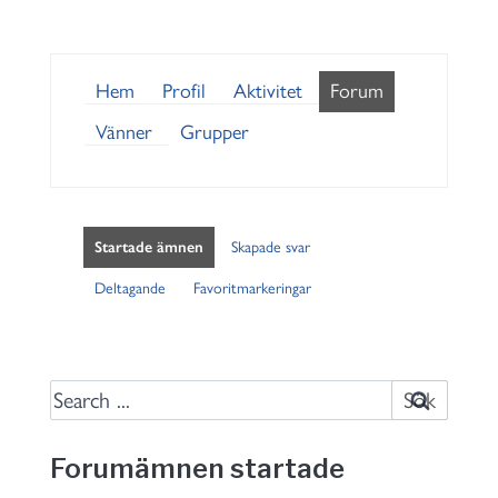
Hem
Profil
Aktivitet
Forum
Vänner
Grupper
Startade ämnen
Skapade svar
Deltagande
Favoritmarkeringar
S
e
a
Forumämnen startade
r