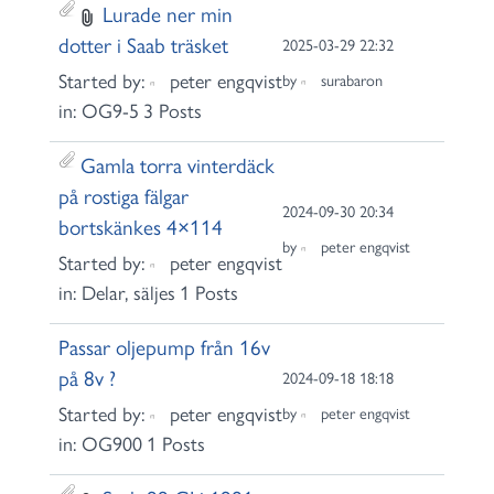
Lurade ner min
dotter i Saab träsket
2025-03-29 22:32
Started by:
peter engqvist
by
surabaron
in:
OG9-5
3 Posts
Gamla torra vinterdäck
på rostiga fälgar
2024-09-30 20:34
bortskänkes 4×114
by
peter engqvist
Started by:
peter engqvist
in:
Delar, säljes
1 Posts
Passar oljepump från 16v
på 8v ?
2024-09-18 18:18
Started by:
peter engqvist
by
peter engqvist
in:
OG900
1 Posts