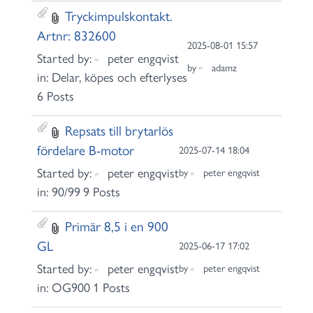
Tryckimpulskontakt.
Artnr: 832600
2025-08-01 15:57
Started by:
peter engqvist
by
adamz
in:
Delar, köpes och efterlyses
6 Posts
Repsats till brytarlös
fördelare B-motor
2025-07-14 18:04
Started by:
peter engqvist
by
peter engqvist
in:
90/99
9 Posts
Primär 8,5 i en 900
GL
2025-06-17 17:02
Started by:
peter engqvist
by
peter engqvist
in:
OG900
1 Posts