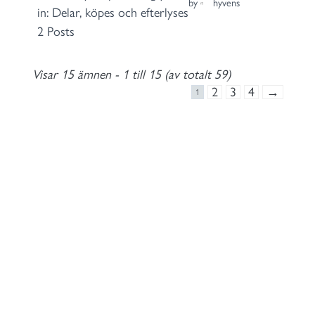
by
hyvens
in:
Delar, köpes och efterlyses
2 Posts
Visar 15 ämnen - 1 till 15 (av totalt 59)
2
3
4
→
1