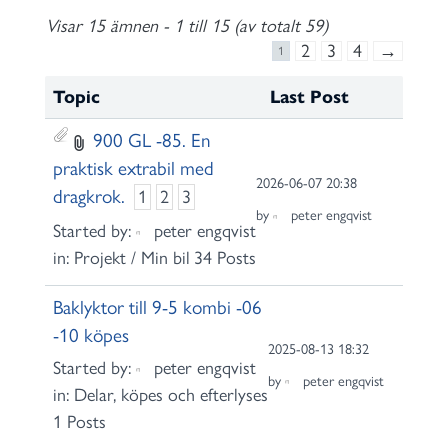
c
Visar 15 ämnen - 1 till 15 (av totalt 59)
h
2
3
4
→
1
f
o
Topic
Last Post
r
900 GL -85. En
:
praktisk extrabil med
2026-06-07 20:38
dragkrok.
1
2
3
by
peter engqvist
Started by:
peter engqvist
in:
Projekt / Min bil
34 Posts
Baklyktor till 9-5 kombi -06
-10 köpes
2025-08-13 18:32
Started by:
peter engqvist
by
peter engqvist
in:
Delar, köpes och efterlyses
1 Posts